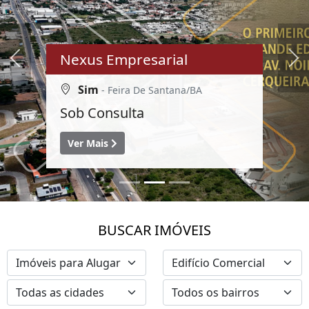
Nexus Empresarial
Previous
Ne
Sim
- Feira De Santana/BA
Sob Consulta
Ver Mais
BUSCAR IMÓVEIS