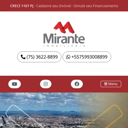
CRECI 1167 PJ
-
Cadastre seu Imóvel
-
Simule seu Financiamento
(75) 3622-8899
+5575993008899
Menu