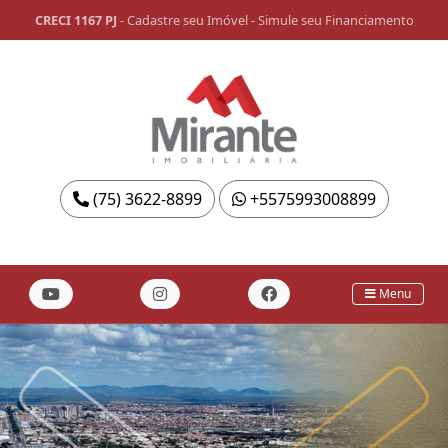
CRECI 1167 PJ
-
Cadastre seu Imóvel
-
Simule seu Financiamento
(75) 3622-8899
+5575993008899
Menu