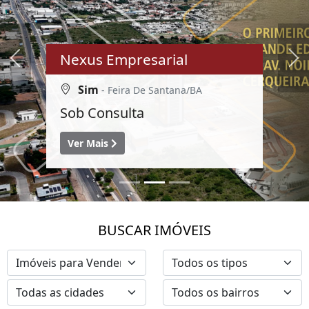
Nexus Empresarial
Previous
Ne
Sim
- Feira De Santana/BA
Sob Consulta
Ver Mais
BUSCAR IMÓVEIS