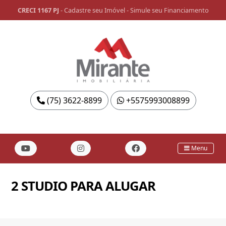
CRECI 1167 PJ
-
Cadastre seu Imóvel
-
Simule seu Financiamento
(75) 3622-8899
+5575993008899
Menu
2 STUDIO PARA ALUGAR