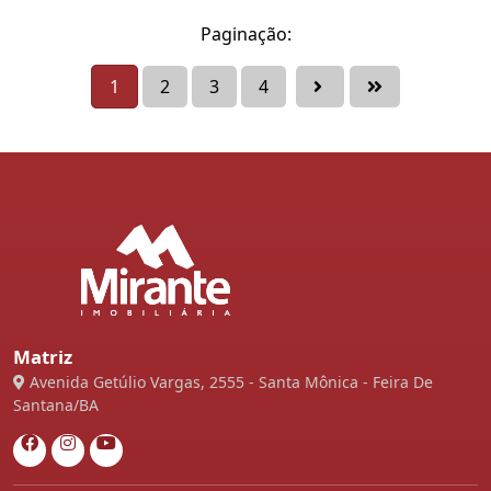
Paginação:
1
2
3
4
Matriz
Avenida Getúlio Vargas, 2555 - Santa Mônica - Feira De
Santana/BA