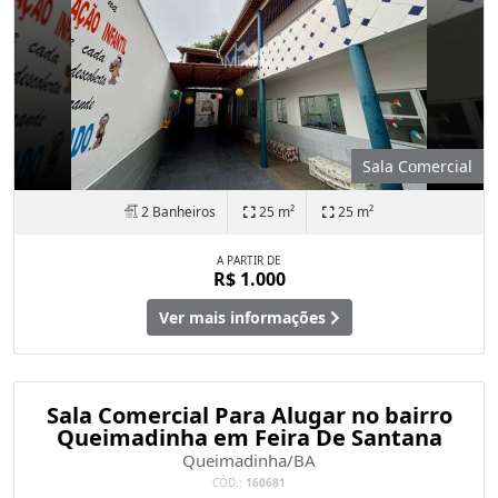
Sala Comercial
2 Banheiros
25 m²
25 m²
A PARTIR DE
R$ 1.000
Ver mais informações
Sala Comercial Para Alugar no bairro
Queimadinha em Feira De Santana
Queimadinha/BA
CÓD.:
160681