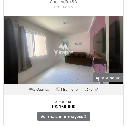
Conceição/BA
CÓD.:
161065
Apartamento
2 Quartos
1 Banheiro
47 m²
A PARTIR DE
R$ 160.000
Ver mais informações