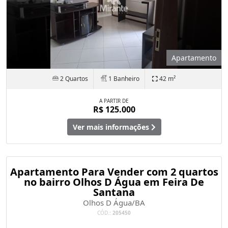
Apartamento
2 Quartos
1 Banheiro
42 m²
A PARTIR DE
R$ 125.000
Ver mais informações
Apartamento Para Vender com 2 quartos
no bairro Olhos D Água em Feira De
Santana
Olhos D Água/BA
CÓD.:
205450