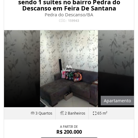
sendo 1 suítes no bairro Pedra do
Descanso em Feira De Santana
Pedra do Descanso/BA
CÓD.:
159943
Apartamento
3 Quartos
2 Banheiros
65 m²
A PARTIR DE
R$ 200.000