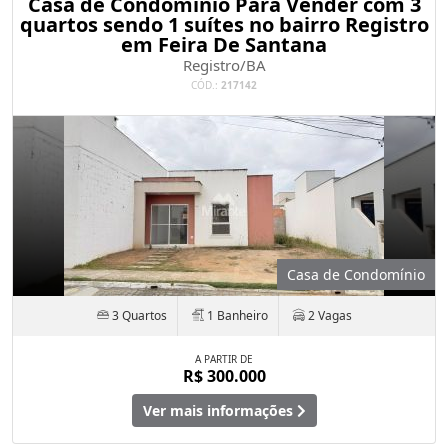
Casa de Condomínio Para Vender com 3
quartos sendo 1 suítes no bairro Registro
em Feira De Santana
Registro/BA
CÓD.:
217142
Casa de Condomínio
3 Quartos
1 Banheiro
2 Vagas
A PARTIR DE
R$ 300.000
Ver mais informações