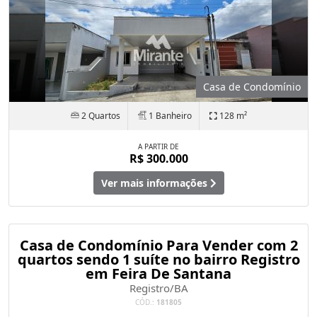
Casa de Condomínio
2 Quartos
1 Banheiro
128 m²
A PARTIR DE
R$ 300.000
Ver mais informações
Casa de Condomínio Para Vender com 2
quartos sendo 1 suíte no bairro Registro
em Feira De Santana
Registro/BA
CÓD.:
181805