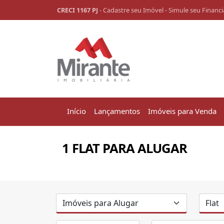
CRECI 1167 PJ
-
Cadastre seu Imóvel
-
Simule seu Financ
Início
Lançamentos
Imóveis para Venda
1 FLAT PARA ALUGAR