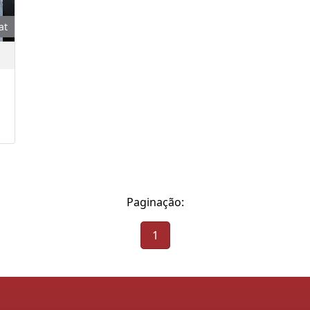
at
Paginação:
1