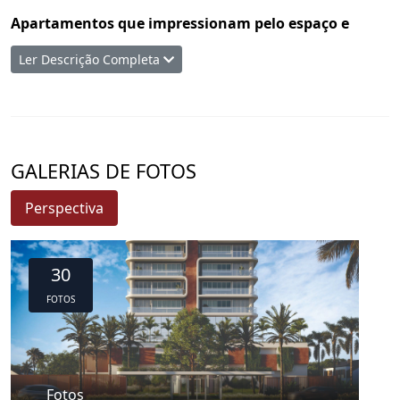
Apartamentos que impressionam pelo espaço e
elegância
Ler Descrição Completa
Projetado para quem valoriza conforto e exclusividade,
o Washington Tower oferece:
Apartamentos Tipo com até 208,08m² de área
privativa, com 3 suítes, sendo uma Suíte Master de
GALERIAS DE FOTOS
21,40m²
Apartamentos Duplex com até 386,88m², com 4
Perspectiva
suítes, incluindo uma Suíte Royal de 41,35m²
30
Lazer e bem-estar como extensão da sua casa
FOTOS
O empreendimento está situado em um terreno de
3.523m² e conta com:
Piscina com raia de 25m e borda infinita
Quadra de tênis e quadra poliesportiva
Fotos