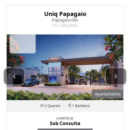
Uniq Papagaio
Papagaio/BA
CÓD.:
VEM_34235
Apartamento
2 Quartos
1 Banheiro
A PARTIR DE
Sob Consulta