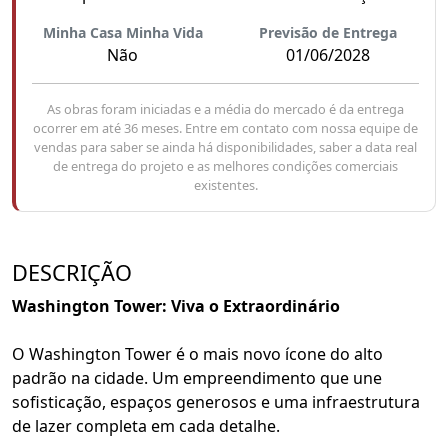
Minha Casa Minha Vida
Previsão de Entrega
Não
01/06/2028
As obras foram iniciadas e a média do mercado é da entrega
ocorrer em até 36 meses. Entre em contato com nossa equipe de
vendas para saber se ainda há disponibilidades, saber a data real
de entrega do projeto e as melhores condições comerciais
existentes.
DESCRIÇÃO
Washington Tower: Viva o Extraordinário
O Washington Tower é o mais novo ícone do alto
padrão na cidade. Um empreendimento que une
sofisticação, espaços generosos e uma infraestrutura
de lazer completa em cada detalhe.