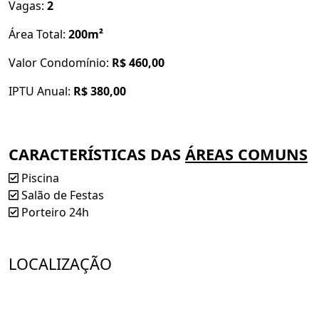
Vagas:
2
Portaria e vigilância 24 horas
Área Total:
200m²
Piscina
Valor Condomínio:
R$ 460,00
Salão de festas.
IPTU Anual:
R$ 380,00
As informações e valores deste imóvel podem sofrer
ajustes sem aviso prévio. Gentileza consultar a
disponibilidade e o valor atualizado com nossos
CARACTERÍSTICAS DAS
ÁREAS COMUNS
corretores.
Piscina
Entre em contato agora com um dos corretores da
Salão de Festas
Mirante Imobiliária para agendar sua visita ao
Porteiro 24h
Fênix Residence.
LOCALIZAÇÃO