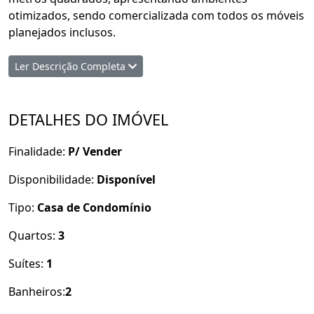
otimizados, sendo comercializada com todos os móveis
planejados inclusos.
O imóvel possui:
Ler Descrição Completa
Área do terreno: 200m²
3 quartos, sendo 1 suíte
DETALHES DO IMÓVEL
Sala de estar/jantar
Finalidade:
P/ Vender
2 sanitários
Disponibilidade:
Disponível
Armários planejados na cozinha e em todos os
Tipo:
Casa de Condomínio
quartos
Quartos:
3
2 vagas de garagem
Suítes:
1
Itens inclusos: Móveis planejados fixos.
Banheiros:
2
Infraestrutura do condomínio: