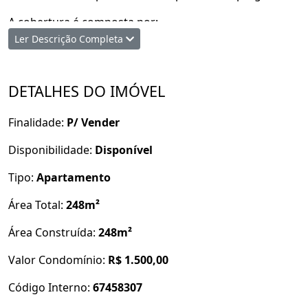
A cobertura é composta por:
sala de tv,
Ler Descrição Completa
suíte máster com closet,
piscina,
área gourmet.
DETALHES DO IMÓVEL
Vagas de garagem para até 3 carros.
Finalidade:
P/ Vender
Agende uma visita com um de nossos corretores!
Disponibilidade:
Disponível
Tipo:
Apartamento
Área Total:
248m²
Área Construída:
248m²
Valor Condomínio:
R$ 1.500,00
Código Interno:
67458307