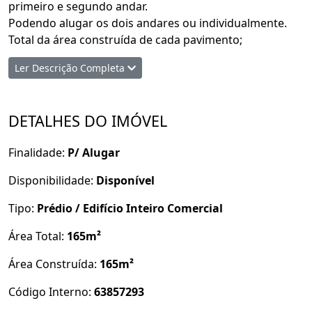
primeiro e segundo andar.
Podendo alugar os dois andares ou individualmente.
Total da área construída de cada pavimento;
1 andar - 119,70 m²
Ler Descrição Completa
2 andar - 164,65 m²
total..... R$ 284,35 m² R$ 10 mil
DETALHES DO IMÓVEL
Agende uma visita com um de nossos corretores!
Finalidade:
P/ Alugar
Disponibilidade:
Disponível
Tipo:
Prédio / Edifício Inteiro Comercial
Área Total:
165m²
Área Construída:
165m²
Código Interno:
63857293