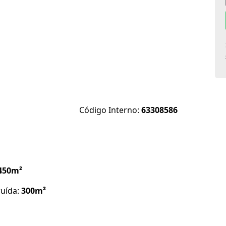
Código Interno:
63308586
450m²
ruída:
300m²
s!