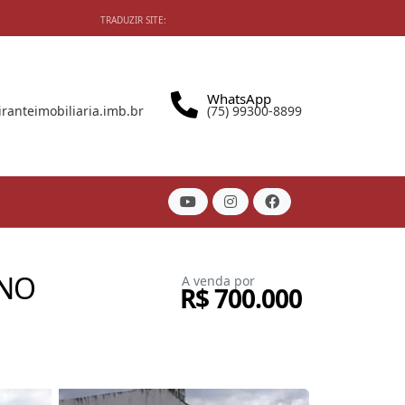
TRADUZIR SITE:
WhatsApp
anteimobiliaria.imb.br
(75) 99300-8899
 NO
A venda por
R$ 700.000