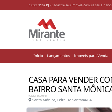
CRECI 1167 PJ
-
Cadastre seu Imóvel
-
Simule seu Financ
Início
Lançamentos
Imóveis para Venda
CASA PARA VENDER CO
BAIRRO SANTA MÔNICA
(COD: 159934)
Santa Mônica, Feira De Santana/BA