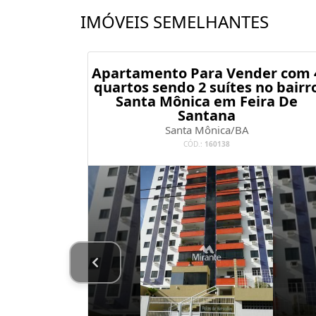
IMÓVEIS SEMELHANTES
o Para
Apartamento Para Vender com 
 Mônica
quartos sendo 2 suítes no bairr
na
Santa Mônica em Feira De
Santana
Santa Mônica/BA
CÓD.:
160138
no de Bairro