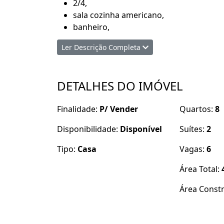
2/4,
sala cozinha americano,
banheiro,
área de serviço.
Ler Descrição Completa
Casa térrea sendo:
um suíte sala,
DETALHES DO IMÓVEL
cozinha ampla,
banheiro,
área de serviço.
Finalidade:
P/ Vender
Quartos:
8
Casa primeiro andar sendo:
Disponibilidade:
Disponível
Suítes:
2
um suíte,
Tipo:
Casa
Vagas:
6
cozinha ampla,
varanda,
Área Total:
área de serviço.
Área Const
Agende uma visita com de nossos corretore